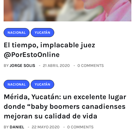
NACIONAL
YUCATÁN
El tiempo, implacable juez
@PorEstoOnline
BY
JORGE SOLIS
21 ABRIL 2020
0 COMMENTS
NACIONAL
YUCATÁN
Mérida, Yucatán: un excelente lugar
donde “baby boomers canadienses
mejoran su calidad de vida
BY
DANIEL
22 MAYO 2020
0 COMMENTS