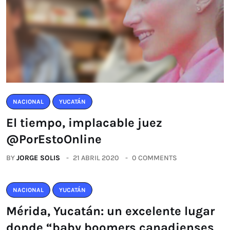
NACIONAL
YUCATÁN
El tiempo, implacable juez
@PorEstoOnline
BY
JORGE SOLIS
21 ABRIL 2020
0 COMMENTS
NACIONAL
YUCATÁN
Mérida, Yucatán: un excelente lugar
donde “baby boomers canadienses