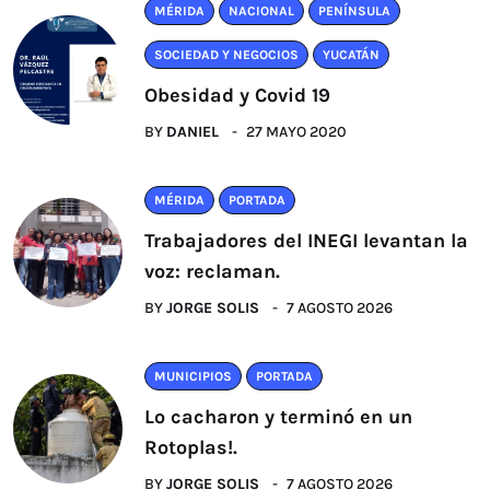
MÉRIDA
NACIONAL
PENÍNSULA
SOCIEDAD Y NEGOCIOS
YUCATÁN
Obesidad y Covid 19
BY
DANIEL
27 MAYO 2020
MÉRIDA
PORTADA
Trabajadores del INEGI levantan la
voz: reclaman.
BY
JORGE SOLIS
7 AGOSTO 2026
MUNICIPIOS
PORTADA
Lo cacharon y terminó en un
Rotoplas!.
BY
JORGE SOLIS
7 AGOSTO 2026