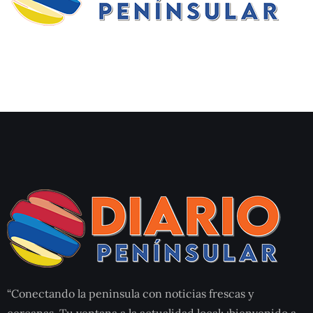
“Conectando la peninsula con noticias frescas y
cercanas. Tu ventana a la actualidad local: ¡bienvenido a