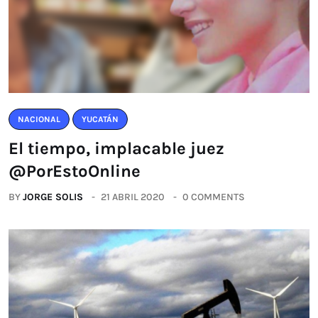
NACIONAL
YUCATÁN
El tiempo, implacable juez
@PorEstoOnline
BY
JORGE SOLIS
21 ABRIL 2020
0 COMMENTS