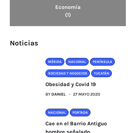
Economía
(1)
Noticias
MÉRIDA
NACIONAL
PENÍNSULA
SOCIEDAD Y NEGOCIOS
YUCATÁN
Obesidad y Covid 19
BY
DANIEL
27 MAYO 2020
NACIONAL
PORTADA
Cae en el Barrio Antiguo
hombre señalado.