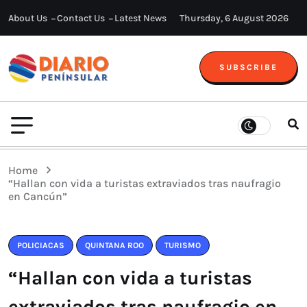
About Us
Contact Us
Latest News
Thursday, 6 August 2026
SUBSCRIBE
Home
“Hallan con vida a turistas extraviados tras naufragio
en Cancún”
POLICIACAS
QUINTANA ROO
TURISMO
“Hallan con vida a turistas
extraviados tras naufragio en