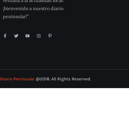
ventana a la actualidad local:
¡bienvenido a nuestro diario
peninsular!”
Diario Peninsular
@2018. All Rights Reserved.