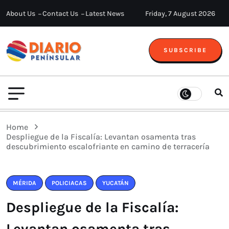
About Us
Contact Us
Latest News
Friday, 7 August 2026
SUBSCRIBE
Home
Despliegue de la Fiscalía: Levantan osamenta tras
descubrimiento escalofriante en camino de terracería
MÉRIDA
POLICIACAS
YUCATÁN
Despliegue de la Fiscalía:
Levantan osamenta tras