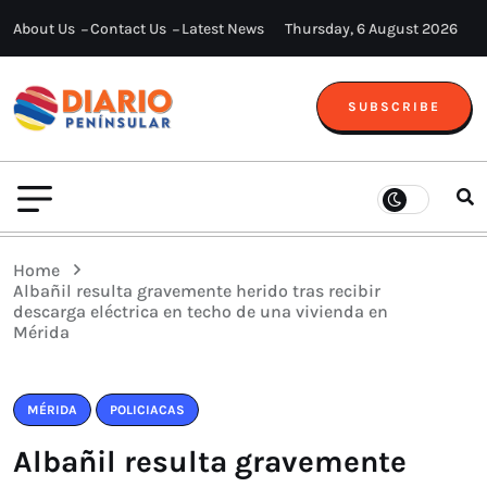
About Us
Contact Us
Latest News
Thursday, 6 August 2026
SUBSCRIBE
Home
Albañil resulta gravemente herido tras recibir
descarga eléctrica en techo de una vivienda en
Mérida
MÉRIDA
POLICIACAS
Albañil resulta gravemente