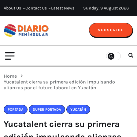
About Us
Contact Us
Latest News
Sunday, 9 August 2026
SUBSCRIBE
Home
Yucatalent cierra su primera edición impulsando
alianzas por el futuro laboral en Yucatán
PORTADA
SUPER PORTADA
YUCATÁN
Yucatalent cierra su primera
edición impulsando alianzas