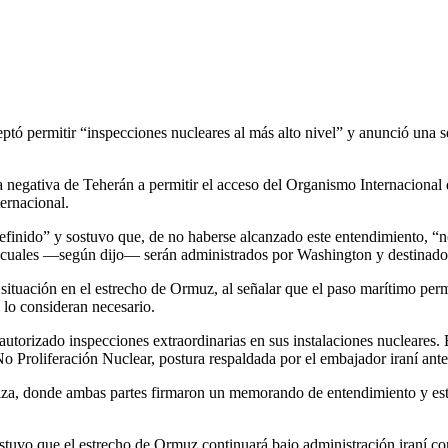
ó permitir “inspecciones nucleares al más alto nivel” y anunció una se
la negativa de Teherán a permitir el acceso del Organismo Internaciona
ernacional.
efinido” y sostuvo que, de no haberse alcanzado este entendimiento, “
 los cuales —según dijo— serán administrados por Washington y destinad
situación en el estrecho de Ormuz, al señalar que el paso marítimo perm
 lo consideran necesario.
autorizado inspecciones extraordinarias en sus instalaciones nucleares.
o Proliferación Nuclear, postura respaldada por el embajador iraní ant
uiza, donde ambas partes firmaron un memorando de entendimiento y est
tuvo que el estrecho de Ormuz continuará bajo administración iraní conf