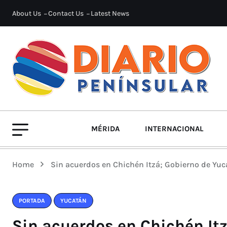
About Us
Contact Us
Latest News
MÉRIDA
INTERNACIONAL
Home
Sin acuerdos en Chichén Itzá; Gobierno de Yu
PORTADA
YUCATÁN
Sin acuerdos en Chichén It