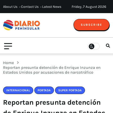
About Us
Contact Us
Latest News
Friday, 7 August 2026
SUBSCRIBE
Home
Reportan presunta detención de Enrique Inzunza en
Estados Unidos por acusaciones de narcotráfico
INTERNACIONAL
PORTADA
SUPER PORTADA
Reportan presunta detención
de Enrique Inzunza en Estados