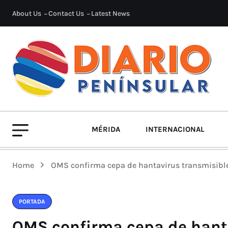
About Us
Contact Us
Latest News
MÉRIDA
INTERNACIONAL
Home
OMS confirma cepa de hantavirus transmisible
PORTADA
OMS confirma cepa de hanta