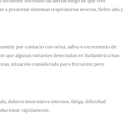
l incidente encendió las alertas luego de que tres
n a presentar síntomas respiratorios severos, fiebre alta y
nsmite por contacto con orina, saliva o excremento de
ron que algunas variantes detectadas en Sudamérica han
onas, situación considerada poco frecuente pero
da, dolores musculares intensos, fatiga, dificultad
volucionar rápidamente.