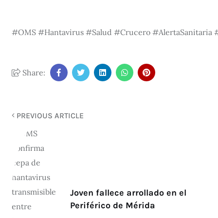
#OMS #Hantavirus #Salud #Crucero #AlertaSanitaria #
Share:
PREVIOUS ARTICLE
Joven fallece arrollado en el
Periférico de Mérida