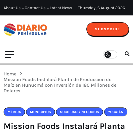
About Us
Contact Us
Latest News
Thursday, 6 August 2026
SUBSCRIBE
Home
Mission Foods Instalará Planta de Producción de
Maíz en Hunucmá con Inversión de 180 Millones de
Dólares
MÉRIDA
MUNICIPIOS
SOCIEDAD Y NEGOCIOS
YUCATÁN
Mission Foods Instalará Planta