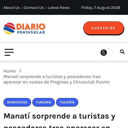
About Us
Contact Us
Latest News
Friday, 7 August 2026
SUBSCRIBE
Home
Manatí sorprende a turistas y pescadores tras
aparecer en costas de Progreso y Chicxulub Puerto
MUNICIPIOS
TURISMO
YUCATÁN
Manatí sorprende a turistas y
pescadores tras aparecer en