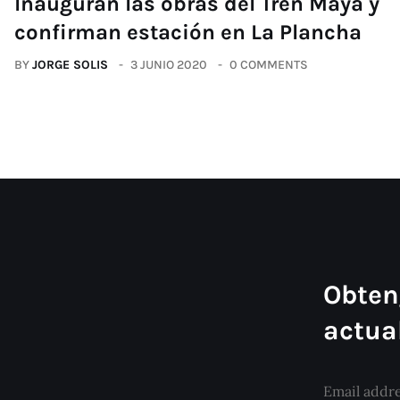
Inauguran las obras del Tren Maya y
confirman estación en La Plancha
BY
JORGE SOLIS
3 JUNIO 2020
0 COMMENTS
Obten
actua