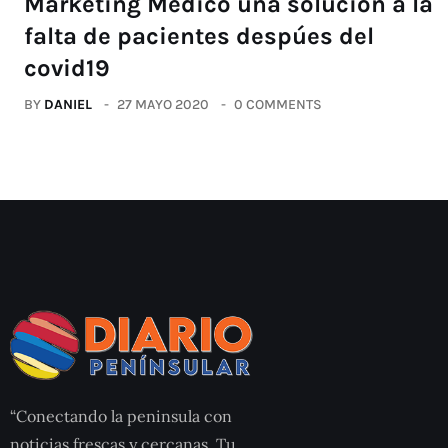
Marketing Médico una solución a la
falta de pacientes despúes del
covid19
BY
DANIEL
27 MAYO 2020
0 COMMENTS
“Conectando la peninsula con
noticias frescas y cercanas. Tu