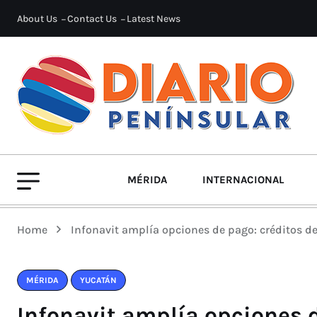
About Us
Contact Us
Latest News
MÉRIDA
INTERNACIONAL
Home
Infonavit amplía opciones de pago: créditos d
MÉRIDA
YUCATÁN
Infonavit amplía opciones d