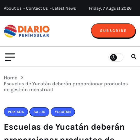
About Us
Contact Us
Latest News
Friday, 7 August 2026
SUBSCRIBE
Home
Escuelas de Yucatán deberán proporcionar productos
de gestión menstrual
PORTADA
SALUD
YUCATÁN
Escuelas de Yucatán deberán
proporcionar productos de