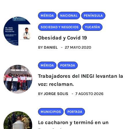
MÉRIDA
NACIONAL
PENÍNSULA
SOCIEDAD Y NEGOCIOS
YUCATÁN
Obesidad y Covid 19
BY
DANIEL
27 MAYO 2020
MÉRIDA
PORTADA
Trabajadores del INEGI levantan la
voz: reclaman.
BY
JORGE SOLIS
7 AGOSTO 2026
MUNICIPIOS
PORTADA
Lo cacharon y terminó en un