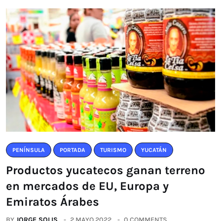
PENÍNSULA
PORTADA
TURISMO
YUCATÁN
Productos yucatecos ganan terreno
en mercados de EU, Europa y
Emiratos Árabes
BY
JORGE SOLIS
2 MAYO 2022
0 COMMENTS